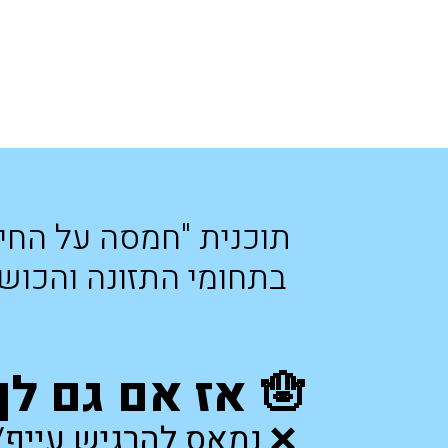
תוכנית "חמסה על החיי
בתחומי התזונה והכושר
🪬
אז אם גם לך
❌ נמאס להרגיש עייף/