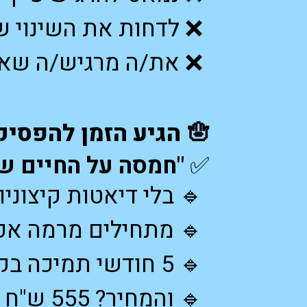
❌ לדחות את השינוי שוב
❌ את/ה מרגיש/ה שאי
🪬
הגיע הזמן להפסיק
✅
"חמסה על החיים של
🔹 בלי דיאטות קיצוניו
🔹 מתחילים מרמה אפ
🔹 5 חודשי תמיכה בקבוצת וואטסאפ סגורה – פשוט ונגיש.
🔹 והמחיר? 555 ש"ח בלבד ל- 5 חודשים!